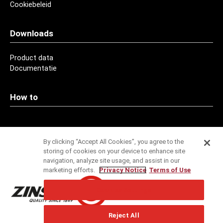
Cookiebeleid
Downloads
Product data
Documentatie
How to
Contact
By clicking “Accept All Cookies”, you agree to the
storing of cookies on your device to enhance site
Adressen
navigation, analyze site usage, and assist in our
marketing efforts.
Privacy Notice
Terms of Use
Service
Cookies Settings
Specificatieservice
Reject All
Technische Ondersteuning