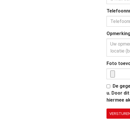
Telefoonnr
Opmerking 
Foto toevo
De gege
u. Door di
hiermee ak
VERSTURE