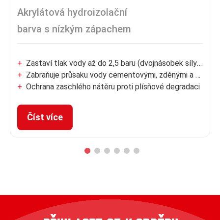
Akrylátová hydroizolační
barva s nízkým zápachem
i
Zastaví tlak vody až do 2,5 baru (dvojnásobek síly latexo
řem
Zabraňuje průsaku vody cementovými, zděnými a betono
Ochrana zaschlého nátěru proti plísňové degradaci
Lze aplikovat na mokré i suché povrchy
Číst více