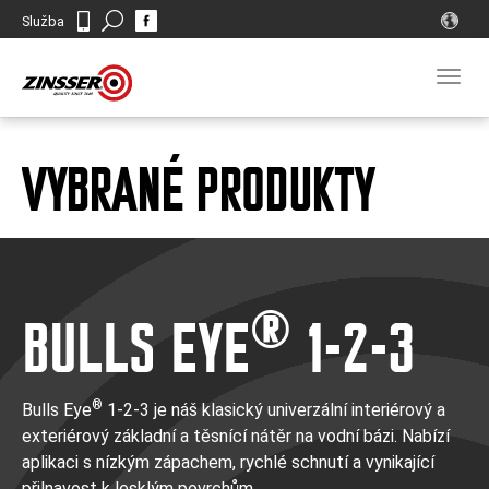
Search
Služba
Kontakt
Togg
navig
VYBRANÉ PRODUKTY
®
BULLS EYE
1-2-3
®
Bulls Eye
1-2-3 je náš klasický univerzální interiérový a
exteriérový základní a těsnící nátěr na vodní bázi. Nabízí
aplikaci s nízkým zápachem, rychlé schnutí a vynikající
přilnavost k lesklým povrchům.