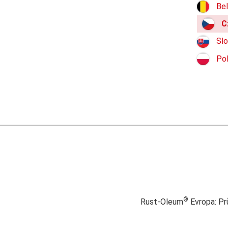
Bel
C
Sl
Pol
®
Rust-Oleum
Evropa: Pr