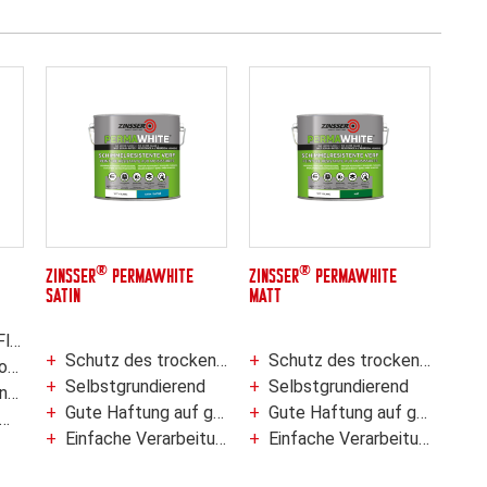
®
®
ZINSSER
PERMAWHITE
ZINSSER
PERMAWHITE
SATIN
MATT
er
Schutz des trockenen Films gegen den Befall durch Schimmel
Schutz des trockenen Films gegen den Befall durch Schimmel
fer
Selbstgrundierend
Selbstgrundierend
che
Gute Haftung auf glänzende und schwer zu streichende Oberflächen
Gute Haftung auf glänzende und schwer zu streichende Oberflächen
Einfache Verarbeitungseigenschaften
Einfache Verarbeitungseigenschaften