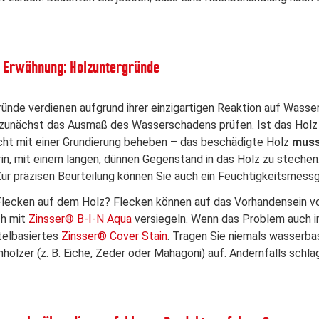
 Erwähnung: Holzuntergründe
ünde verdienen aufgrund ihrer einzigartigen Reaktion auf Wasse
e zunächst das Ausmaß des Wasserschadens prüfen. Ist das Holz
icht mit einer Grundierung beheben – das beschädigte Holz
mus
in, mit einem langen, dünnen Gegenstand in das Holz zu stechen.
Zur präzisen Beurteilung können Sie auch ein Feuchtigkeitsmess
lecken auf dem Holz? Flecken können auf das Vorhandensein vo
ch mit
Zinsser® B-I-N Aqua
versiegeln. Wenn das Problem auch im
telbasiertes
Zinsser® Cover Stain
. Tragen Sie niemals wasserbas
hölzer (z. B. Eiche, Zeder oder Mahagoni) auf. Andernfalls schla