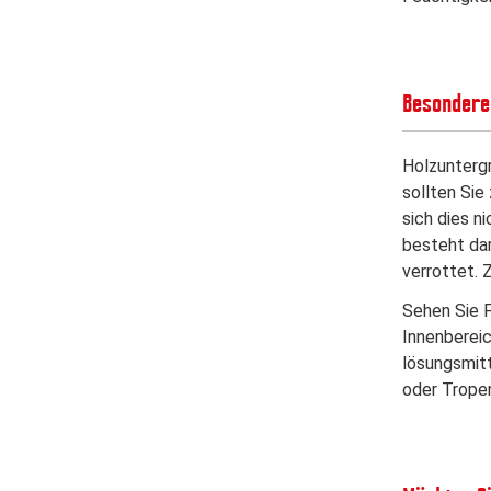
Besondere
Holzuntergr
sollten Si
sich dies n
besteht dar
verrottet. 
Sehen Sie F
Innenberei
lösungsmit
oder Tropen