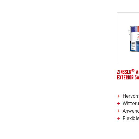
®
ZINSSER
A
EXTERIOR SA
Hervorragen
Witter
Anwendung auf versc
Flexible