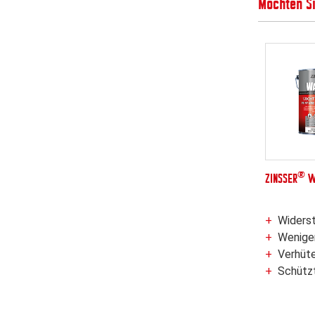
Möchten S
®
ZINSSER
W
Widerstand bis 2,5 Bar (2,39 kg/cm²) Wa
Weniger Ger
Verhütet Wasserdurchsickerung durch Z
Schützt den trockenen 