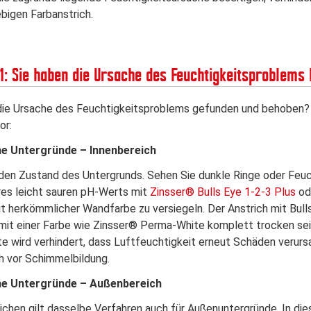
ebigen Farbanstrich.
1: Sie haben die Ursache des Feuchtigkeitsproblems
die Ursache des Feuchtigkeitsproblems gefunden und behoben? 
or:
e Untergründe – Innenbereich
den Zustand des Untergrunds. Sehen Sie dunkle Ringe oder Feuc
res leicht sauren pH-Werts mit
Zinsser® Bulls Eye 1-2-3 Plus
od
mit herkömmlicher Wandfarbe zu versiegeln. Der Anstrich mit Bul
mit einer Farbe wie Zinsser® Perma-White komplett trocken se
e wird verhindert, dass Luftfeuchtigkeit erneut Schäden veru
h vor Schimmelbildung.
ne Untergründe – Außenbereich
chen gilt dasselbe Verfahren auch für Außenuntergründe. In di