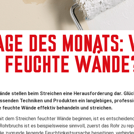
AGE DES MONATS: 
E FEUCHTE WÄNDE
nde stellen beim Streichen eine Herausforderung dar. Glück
ssenden Techniken und Produkten ein langlebiges, profession
ie feuchte Wände effektiv behandeln und streichen.
mit dem Streichen feuchter Wände beginnen, ist es entscheiden
 Rohrbruchs ist es beispielsweise sinnvoll, zuerst das Rohr zu re
ie zugrunde liegende Feuchtigkeitsursache beseitigen, verhinde