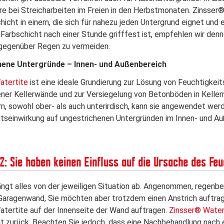
e bei Streicharbeiten im Freien in den Herbstmonaten. Zinsser® 
icht in einem, die sich für nahezu jeden Untergrund eignet und 
Farbschicht nach einer Stunde grifffest ist, empfehlen wir den
 gegenüber Regen zu vermeiden.
hene Untergründe – Innen- und Außenbereich
atertite
ist eine ideale Grundierung zur Lösung von Feuchtigkeit
ener Kellerwände und zur Versiegelung von Betonböden in Kelle
, sowohl ober- als auch unterirdisch, kann sie angewendet werde
tseinwirkung auf ungestrichenen Untergründen im Innen- und Au
2: Sie haben keinen Einfluss auf die Ursache des Fe
ängt alles von der jeweiligen Situation ab. Angenommen, regenbe
aragenwand, Sie möchten aber trotzdem einen Anstrich auftrage
tertite auf der Innenseite der Wand auftragen.
Zinsser® Water
t zurück. Beachten Sie jedoch, dass eine Nachbehandlung nach 