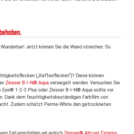
 behoben.
Wunderbar! Jetzt können Sie die Wand streichen. So
htigkeitsflecken („Kaffeeflecken“)? Diese können
er
Zinsser B-I-N® Aqua
versiegelt werden. Versuchen Sie
ls Eye® 1-2-3 Plus oder Zinsser B-I-N® Aqua sollte vor
in. Dank dem feuchtigkeitsbeständigen Farbfilm von
rsacht. Zudem schützt Perma-White den getrockneten
esem Fall empfehlen wir jedoch
Zinsser® Allcoat Exterior
,