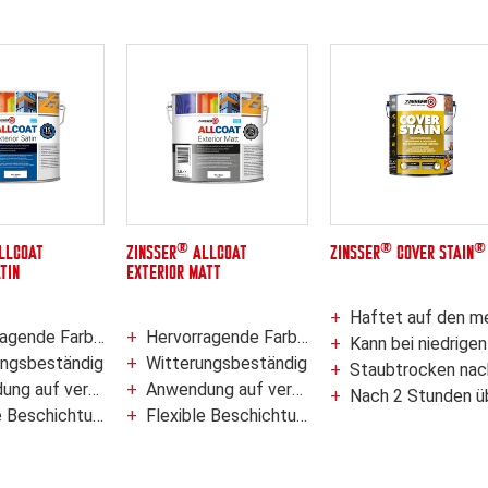
®
®
®
LLCOAT
ZINSSER
ALLCOAT
ZINSSER
COVER STAIN
TIN
EXTERIOR MATT
Haftet auf den meisten Oberflächen ohne zu schle
de Farbbeständigkeit
Hervorragende Farbbeständigkeit
Kann bei niedrigen Temperaturen (5°c) angewendet werd
ungsbeständig
Witterungsbeständig
Staubtrocken nach 30 Minu
hiedenen Arten von Untergründen
Anwendung auf verschiedenen Arten von Untergründen
Nach 2 Stunden überstreichb
 Beschichtung
Flexible Beschichtung