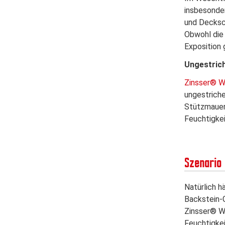
insbesonder
und Decksch
Obwohl die 
Exposition
Ungestric
Zinsser® W
ungestrich
Stützmauern
Feuchtigkei
Szenario 
Natürlich h
Backstein-G
Zinsser® Wa
Feuchtigkei