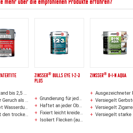
ie mehr über die empfohlenen Produkte erfahren?
®
®
ATERTITE
ZINSSER
BULLS EYE 1-2-3
ZINSSER
B-I-N AQUA
PLUS
sserdruck (zweimal die Stärke von Latex Abdichtungsmitteln)
Ausgezeichneter Fleckenblock
Grundierung für jedes Projekt – für Innen- und Außenbereich
uch als Latexfarbe
Versiegelt Gerbstoffe, Äste und Harzläu
Haftet an jeder Oberfläche
ement, Mauerwerk, Beton, Betonblockwände und Kellerfussböden
Versiegelt Zigarren-, Zigaretten- und Nikotingerü
Fixiert leicht kreidende Untergründe und verschließt poröse Untergründe
Film gegen den Befall durch Schimmel
Versiegelt starke Wasserflecken, Brand- und Rauchschäden
Isoliert Flecken (auch Wasser und Rußflecken)