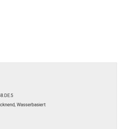
58.DE.5
rocknend, Wasserbasiert