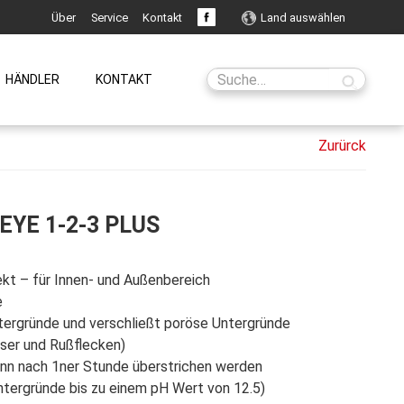
Über
Service
Kontakt
Land auswählen
HÄNDLER
KONTAKT
EYE 1-2-3 PLUS
ekt – für Innen- und Außenbereich
e
Untergründe und verschließt poröse Untergründe
sser und Rußflecken)
ann nach 1ner Stunde überstrichen werden
tergründe bis zu einem pH Wert von 12.5)