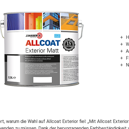
H
W
A
F
N
ert, warum die Wahl auf Allcoat Exterior fiel: „Mit Allcoat Exter
enden zu müssen. Dank der hervorragenden Farbbeständigkeit wir