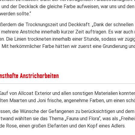
 und der Decklack die gleiche Farbe aufweisen, war uns und den
werden sollte.“
ußerdem die Trocknungszeit und Deckkraft. „Dank der schnellen
 mehrere Anstriche innerhalb kurzer Zeit auftragen. Es war auc
n. Die Linien trockneten innerhalb einer Stunde, sodass wir zügi
 Mit herkömmlicher Farbe hätten wir zuerst eine Grundierung u
rnsthafte Anstricharbeiten
uf von Allcoat Exterior und allen sonstigen Materialien konnte
hlten Maarten und Joni frische, angenehme Farben, um einen sc
ssen, die Wünsche der Gefangenen zu berücksichtigen und dem De
twand wählten sie das Thema „Fauna und Flora“, was als „Freihei
de Rose, einen großen Elefanten und den Kopf eines Adlers.