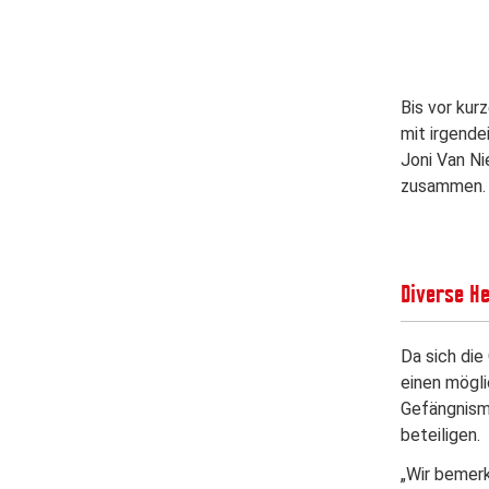
Bis vor kur
mit irgende
Joni Van N
zusammen.
Diverse H
Da sich die
einen mögli
Gefängnismi
beteiligen.
„Wir bemerk