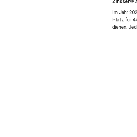
Zinsser® A
Im Jahr 20
Platz für 4
dienen. Je