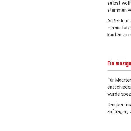
selbst woll
stammen von
Außerdem du
Herausforde
kaufen zu m
Ein einzig
Für Maarten
entschieden
wurde spezi
Darüber hin
auftragen, 