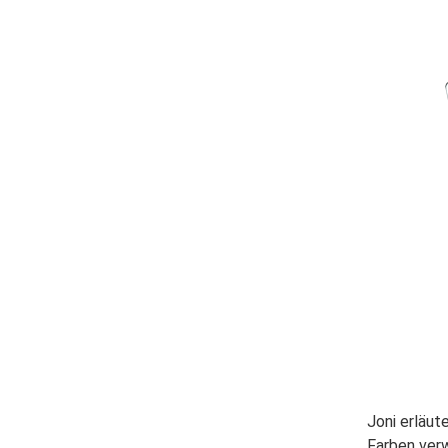
Joni erläut
Farben verw