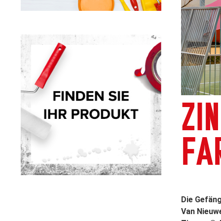
ZI
FA
Die Gefäng
Van Nieuw