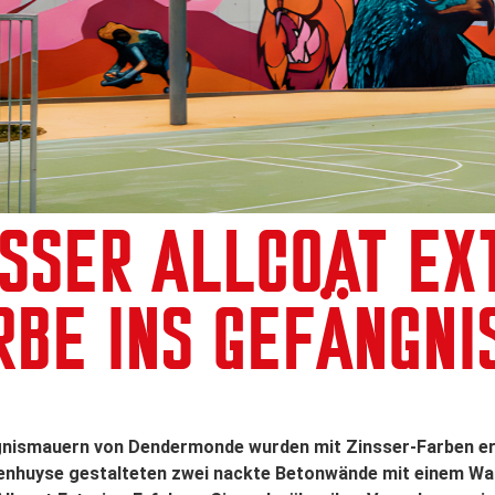
NSSER ALLCOAT EX
RBE INS GEFÄNGN
nismauern von Dendermonde wurden mit Zinsser-Farben ern
enhuyse gestalteten zwei nackte Betonwände mit einem Wa