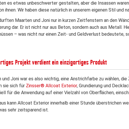
ten es etwas unbeschwerter gestalten, aber die Insassen ware
 ihnen. Wir haben diese natürlich in unserem eigenen Stil und n
rften Maarten und Joni nur in kurzen Zeitfenstern an den Wände
rung dar. Er ist nicht nur aus Beton, sondern auch aus Metall. H
üssen – was nicht nur einen Zeit- und Geldverlust bedeutete, 
artiges Projekt verdient ein einzigartiges Produkt
 und Joni war es also wichtig, eine Anstrichfarbe zu wählen, die
 sie sich für
Zinsser® Allcoat Exterior
, Grundierung und Decklac
ell für die Anwendung auf einer Vielzahl von Oberflächen, einsch
aus kann Allcoat Exterior innerhalb einer Stunde überstrichen w
was sehr zeitsparend ist.