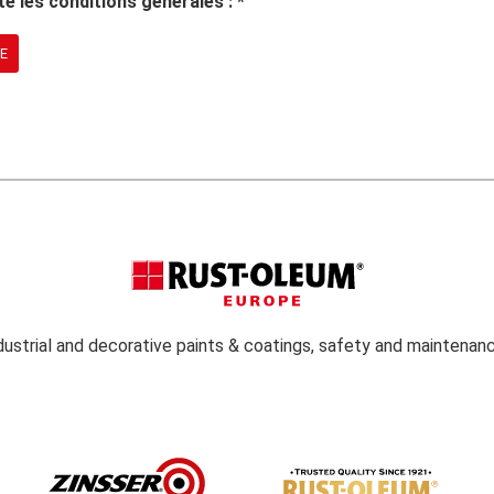
te les conditions générales :
*
E
dustrial and decorative paints & coatings, safety and maintenan