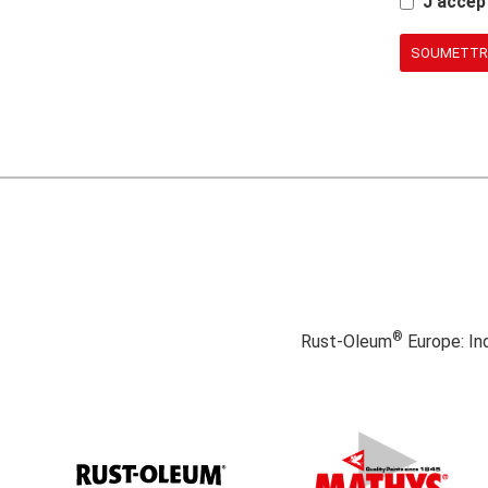
J'accep
SOUMETTR
®
Rust-Oleum
Europe: In