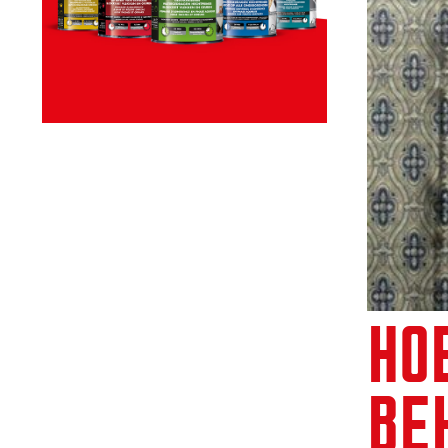
HO
BE