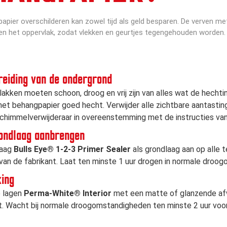
pier overschilderen kan zowel tijd als geld besparen. De verven met
en het oppervlak, zodat vlekken en geurtjes tegengehouden worden.
reiding van de ondergrond
lakken moeten schoon, droog en vrij zijn van alles wat de hecht
het behangpapier goed hecht. Verwijder alle zichtbare aantast
schimmelverwijderaar in overeenstemming met de instructies van
rondlaag aanbrengen
laag
Bulls Eye® 1-2-3 Primer Sealer
als grondlaag aan op alle
 van de fabrikant. Laat ten minste 1 uur drogen in normale droo
king
 lagen
Perma-White® Interior
met een matte of glanzende afw
t. Wacht bij normale droogomstandigheden ten minste 2 uur voo