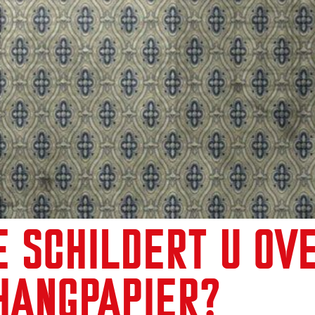
E SCHILDERT U OV
HANGPAPIER?