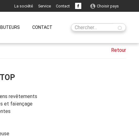
La société
Service
Contact
Choisir pays
IBUTEURS
CONTACT
STOP
ciens revêtements
es et faïençage
entes
euse