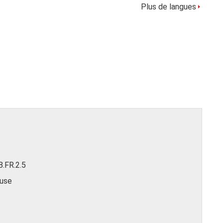
Plus de langues
8.FR.2.5
euse