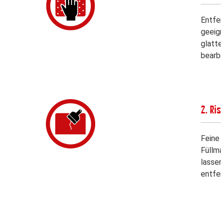
Entfe
geeign
glatt
bearb
2. Ri
Feine
Füllm
lasse
entfe