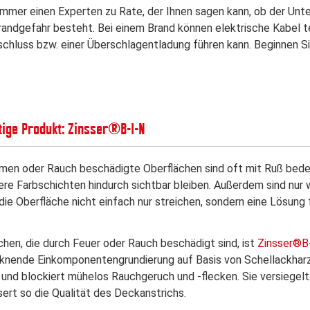
immer einen Experten zu Rate, der Ihnen sagen kann, ob der Unt
randgefahr besteht. Bei einem Brand können elektrische Kabel te
chluss bzw. einer Überschlagentladung führen kann. Beginnen Sie
htige Produkt: Zinsser®B-I-N
men oder Rauch beschädigte Oberflächen sind oft mit Ruß bedec
re Farbschichten hindurch sichtbar bleiben. Außerdem sind nu
 die Oberfläche nicht einfach nur streichen, sondern eine Lösung
chen, die durch Feuer oder Rauch beschädigt sind, ist
Zinsser®B
cknende Einkomponentengrundierung auf Basis von Schellackharz
 und blockiert mühelos Rauchgeruch und -flecken. Sie versiege
ert so die Qualität des Deckanstrichs.