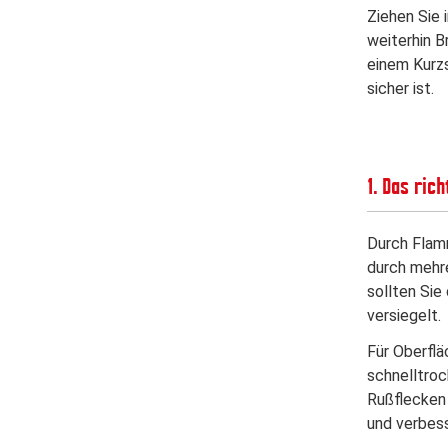
Ziehen Sie 
weiterhin B
einem Kurzs
sicher ist.
1. Das ric
Durch Flam
durch mehre
sollten Sie
versiegelt.
Für Oberflä
schnelltro
Rußflecken
und verbess