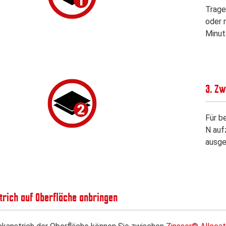
Trage
oder 
Minut
3. Zw
Für b
N auf
ausge
trich auf Oberfläche anbringen