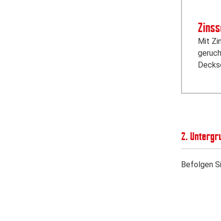
Zinss
Mit Zi
geruch
Decksc
2. Untergr
Befolgen Si