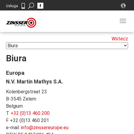
Search
Usługa
Kontakt
Togg
navig
Biura
Europa
N.V. Martin Mathys S.A.
Kolenbergstraat 23
B-3545 Zelem
Belgium
T
+32 (0)13 460 200
F +32 (0)13 460 201
e-mail:
info@zinssereurope.eu