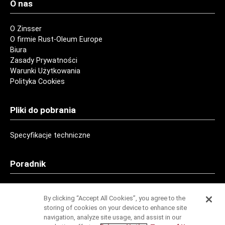
O nas
O Zinsser
O firmie Rust-Oleum Europe
Biura
Zasady Prywatności
Warunki Użytkowania
Polityka Cookies
Pliki do pobrania
Specyfikacje techniczne
Poradnik
Kontakt
By clicking “Accept All Cookies”, you agree to the
storing of cookies on your device to enhance site
navigation, analyze site usage, and assist in our
Adresy