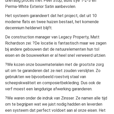
driefasig proces met Peel Stop, Bulls Eye 1-2-3 en
Perma-White Exterior Satin aanbevolen.
Het systeem garandeert dat het project, dat uit 10
moderne flats en twee huizen bestaat, het komende
decennium helderwit blijft.
De construction manager van Legacy Property, Matt
Richardson zei: ?De locatie is fantastisch maar we zagen
bij andere gebouwen dat de natuurelementen hun tol
eisen en de bouwwerken er al heel snel verweerd uitzien.
?We kozen onze bouwmaterialen met de grootste zorg
uit om te garanderen dat ze niet zouden verslijten. Zo
gebruikten we bijvoorbeeld roestvrij staal van
scheepskwaliteit en composietbekleding. Dus ook de
verf moest een langdurige afwerking garanderen.
?We waren onder de indruk van Zinsser. Ze namen alle tijd
om te begrijpen wat we juist nodig hadden en leverden
een systeem dat perfect voldoet aan al onze eisen. Het