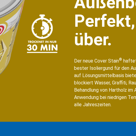
Außenbe
Perfekt
über.
®
Der neue Cover Stain
haftet
bester Isoliergund für den A
auf Lösungsmittelbasis biet
blockiert Wasser, Graffiti, R
Behandlung von Hartholz im A
Anwendung bei niedrigen Tem
alle Jahreszeiten.