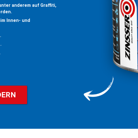
ter anderem auf Graffiti,
 werden.
im Innen- und
sis.
 ab.
lle.
DERN