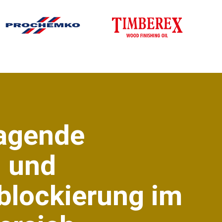
agende
 und
blockierung im