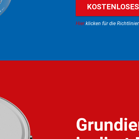
KOSTENLOSES
Hier
klicken für die Richtlin
Grundier