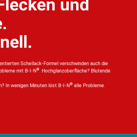
 Flecken und
.
nell.
ntierten Schellack-Formel verschwinden auch die
®
obleme mit B-I-N
. Hochglanzoberfläche? Blutende
®
n? In wenigen Minuten löst B-I-N
alle Probleme.