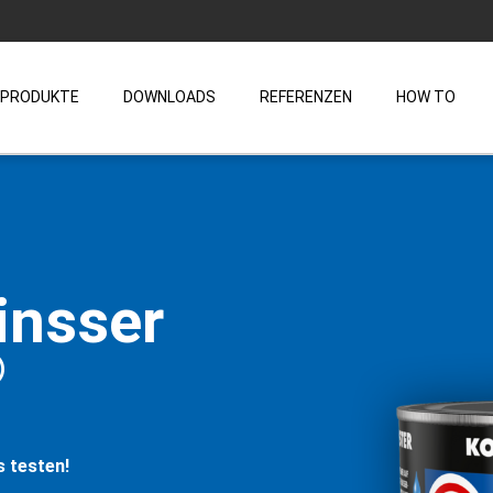
PRODUKTE
DOWNLOADS
REFERENZEN
HOW TO
insser
®
s testen!