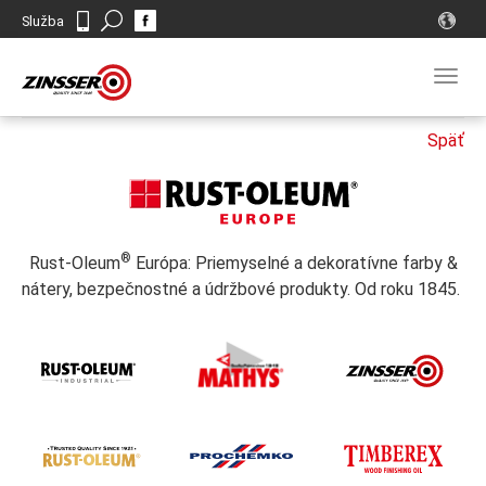
Search
Služba
Kontakt
Togg
navig
®
Rust-Oleum
Európa: Priemyselné a dekoratívne farby &
nátery, bezpečnostné a údržbové produkty. Od roku 1845.