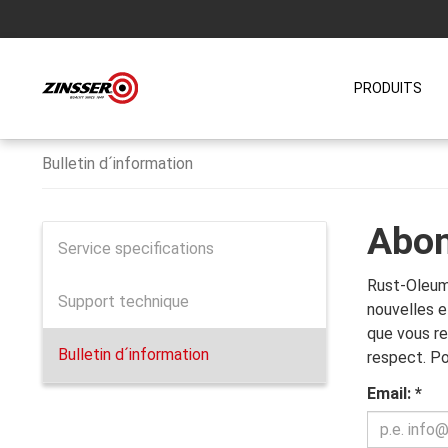
PRODUITS
Bulletin d´information
Abon
Service specifications
Rust-Oleum 
Support technique
nouvelles e
que vous re
Bulletin d´information
respect. Po
Email:
*